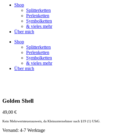
Shop
Splitterketten
Perlenketten
Symbolketten
& vieles mehr
Über mich
Shop
Splitterketten
Perlenketten
Symbolketten
& vieles mehr
Über mich
Golden Shell
49,00
€
Kein Mehrwertsteuerausweis, da Kleinunternehmer nach §19 (1) UStG.
Versand: 4-7 Werktage